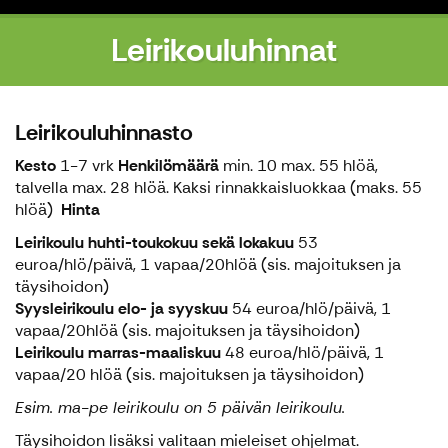
Leirikouluhinnat
Leirikouluhinnasto
Kesto
1-7 vrk
Henkilömäärä
min. 10 max. 55 hlöä,
talvella max. 28 hlöä. Kaksi rinnakkaisluokkaa (maks. 55
hlöä)
Hinta
Leirikoulu huhti-toukokuu sekä lokakuu
53
euroa/hlö/päivä, 1 vapaa/20hlöä (sis. majoituksen ja
täysihoidon)
Syysleirikoulu elo- ja syyskuu
54 euroa/hlö/päivä, 1
vapaa/20hlöä (sis. majoituksen ja täysihoidon)
Leirikoulu marras-maaliskuu
48 euroa/hlö/päivä, 1
vapaa/20 hlöä (sis. majoituksen ja täysihoidon)
Esim. ma-pe leirikoulu on 5 päivän leirikoulu.
Täysihoidon lisäksi valitaan mieleiset ohjelmat.