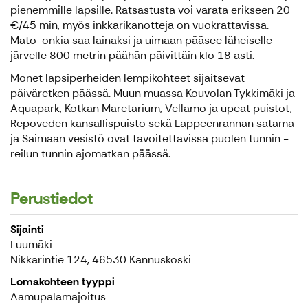
pienemmille lapsille. Ratsastusta voi varata erikseen 20
€/45 min, myös inkkarikanotteja on vuokrattavissa.
Mato-onkia saa lainaksi ja uimaan pääsee läheiselle
järvelle 800 metrin päähän päivittäin klo 18 asti.
Monet lapsiperheiden lempikohteet sijaitsevat
päiväretken päässä. Muun muassa Kouvolan Tykkimäki ja
Aquapark, Kotkan Maretarium, Vellamo ja upeat puistot,
Repoveden kansallispuisto sekä Lappeenrannan satama
ja Saimaan vesistö ovat tavoitettavissa puolen tunnin -
reilun tunnin ajomatkan päässä.
Perustiedot
Sijainti
Luumäki
Nikkarintie 124, 46530 Kannuskoski
Lomakohteen tyyppi
Aamupalamajoitus