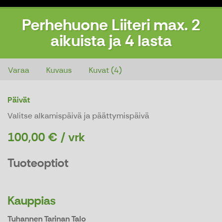
Perhehuone Liiteri max. 2
aikuista ja 4 lasta
Perhehuone Liiteri max. 2 aikuista ja 4 lasta
Varaa
Kuvaus
Kuvat (4)
Päivät
Valitse alkamispäivä ja päättymispäivä
100,00 € / vrk
Tuoteoptiot
Kauppias
Tuhannen Tarinan Talo