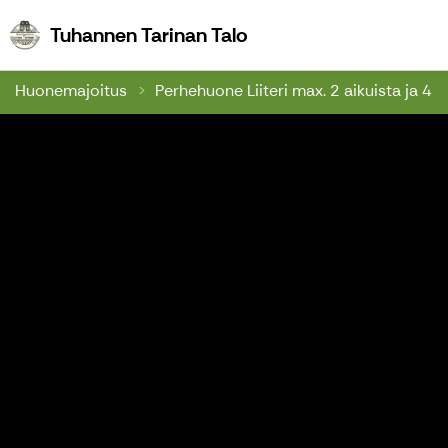
Tuhannen Tarinan Talo
Tuhannen Tarinan Talo
Huonemajoitus
Perhehuone Liiteri max. 2 aikuista ja 4 l