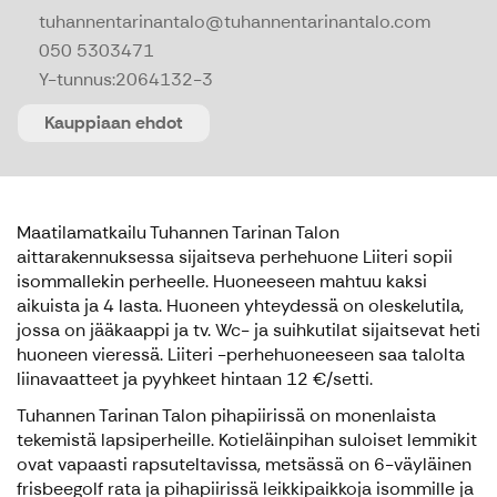
tuhannentarinantalo@tuhannentarinantalo.com
050 5303471
Y-tunnus:
2064132-3
Kauppiaan ehdot
Maatilamatkailu Tuhannen Tarinan Talon
aittarakennuksessa sijaitseva perhehuone Liiteri sopii
isommallekin perheelle. Huoneeseen mahtuu kaksi
aikuista ja 4 lasta. Huoneen yhteydessä on oleskelutila,
jossa on jääkaappi ja tv. Wc- ja suihkutilat sijaitsevat heti
huoneen vieressä. Liiteri -perhehuoneeseen saa talolta
liinavaatteet ja pyyhkeet hintaan 12 €/setti.
Tuhannen Tarinan Talon pihapiirissä on monenlaista
tekemistä lapsiperheille. Kotieläinpihan suloiset lemmikit
ovat vapaasti rapsuteltavissa, metsässä on 6-väyläinen
frisbeegolf rata ja pihapiirissä leikkipaikkoja isommille ja