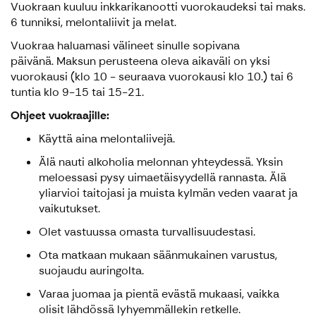
Vuokraan kuuluu inkkarikanootti vuorokaudeksi tai maks.
6 tunniksi, melontaliivit ja melat.
Vuokraa haluamasi välineet sinulle sopivana
päivänä. Maksun perusteena oleva aikaväli on yksi
vuorokausi (klo 10 - seuraava vuorokausi klo 10.) tai 6
tuntia klo 9-15 tai 15-21.
Ohjeet vuokraajille:
Käyttä aina melontaliivejä.
Älä nauti alkoholia melonnan yhteydessä. Yksin
meloessasi pysy uimaetäisyydellä rannasta. Älä
yliarvioi taitojasi ja muista kylmän veden vaarat ja
vaikutukset.
Olet vastuussa omasta turvallisuudestasi.
Ota matkaan mukaan säänmukainen varustus,
suojaudu auringolta.
Varaa juomaa ja pientä evästä mukaasi, vaikka
olisit lähdössä lyhyemmällekin retkelle.