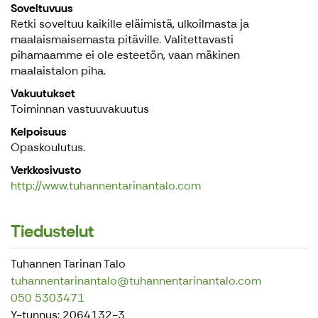
Soveltuvuus
Retki soveltuu kaikille eläimistä, ulkoilmasta ja
maalaismaisemasta pitäville. Valitettavasti
pihamaamme ei ole esteetön, vaan mäkinen
maalaistalon piha.
Vakuutukset
Toiminnan vastuuvakuutus
Kelpoisuus
Opaskoulutus.
Verkkosivusto
http://www.tuhannentarinantalo.com
Tiedustelut
Tuhannen Tarinan Talo
tuhannentarinantalo@tuhannentarinantalo.com
050 5303471
Y-tunnus: 2064132-3