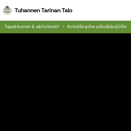
Tuhannen Tarinan Talo
Tuhannen Tarinan Talo
Tapahtumat & aktiviteetit
Kotieläinpiha päiväkävijöille