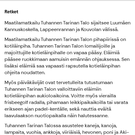
Retket
Maatilamatkailu Tuhannen Tarinan Talo sijaitsee Luumäen
Kannuskoskella, Lappeenrannan ja Kouvolan välissä.
Maatilamatkailu Tuhannen Tarinan Talon pihapiirissä on
kotiläinpiha. Tuhannen Tarinan Talon lomailijoille ja
majoittujille kotieläinpihalle on vapaa pääsy. Eläimiä
pääsee ruokkimaan aamuisin emännän ohjauksessa. Sen
lisäksi eläimiä saa vapaasti rapsutella kotieläinpihan
ohjeita noudatten.
Myös päiväkävijät ovat tervetulleita tutustumaan
Tuhannen Tarinan Talon valloittaviin eläimiin
kotieläinpihan aukioloaikoina. Voitte myös vierailla
frisbeegolf radalla, pihamaan leikkipaikaikoilla tai varata
erikseen ajan padel-kentälle, sekä nauttia eväitä
laavulaakson nuotiopaikalla näin halutessanne.
Tuhannen Tarinan Talossa asustelee kaneja, kanoja,
lampaita, vuohia, ankkoja, viiriäisiä, hevonen, poni ja Aki-