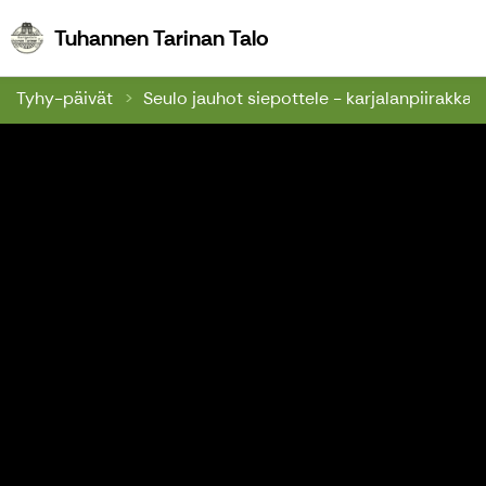
Tuhannen Tarinan Talo
Tuhannen Tarinan Talo
Tyhy-päivät
Seulo jauhot siepottele - karjalanpiirakkap