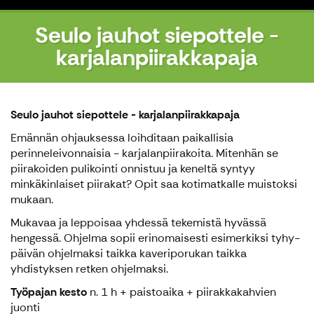
Seulo jauhot siepottele -
karjalanpiirakkapaja
Seulo jauhot siepottele - karjalanpiirakkapaja
Emännän ohjauksessa loihditaan paikallisia
perinneleivonnaisia - karjalanpiirakoita. Mitenhän se
piirakoiden pulikointi onnistuu ja keneltä syntyy
minkäkinlaiset piirakat? Opit saa kotimatkalle muistoksi
mukaan.
Mukavaa ja leppoisaa yhdessä tekemistä hyvässä
hengessä. Ohjelma sopii erinomaisesti esimerkiksi tyhy-
päivän ohjelmaksi taikka kaveriporukan taikka
yhdistyksen retken ohjelmaksi.
Työpajan kesto
n. 1 h + paistoaika + piirakkakahvien
juonti